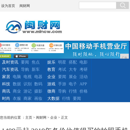
设为首页
闽财网
广告
及时资讯
要闻
焦点
娱乐
明星
搭配
电影
汽车资讯
导购
新车
教育
考试
大专
考研
家居
电脑
电视
电器
企业
要闻
展会
活动
科技
数据
识别
数码
游戏
手游
电子
APP
商讯
商业
游记
摄影
微商
导购
行情
价格
时尚
衣服
商家
画妆
大数据
行情
要闻
您当前的位置 ：
主页
>
闽财网
>
企业
> 正文