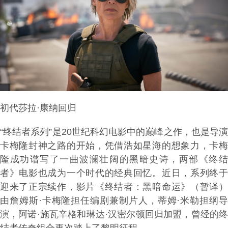
初代莎拉·康纳回归
“终结者系列”是20世纪科幻电影中的巅峰之作，也是导演
卡梅隆封神之路的开始，凭借浩如星海的想象力，卡梅
隆成功谱写了一曲波澜壮阔的黑暗史诗，两部《终结
者》电影也成为一个时代的经典回忆。近日，系列终于
迎来了正宗续作，影片《终结者：黑暗命运》（暂译）
由詹姆斯·卡梅隆担任编剧兼制片人，蒂姆·米勒担纲导
演，阿诺·施瓦辛格和琳达·汉密尔顿回归加盟，曾经的终