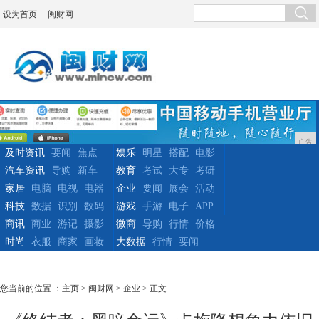
设为首页
闽财网
广告
及时资讯
要闻
焦点
娱乐
明星
搭配
电影
汽车资讯
导购
新车
教育
考试
大专
考研
家居
电脑
电视
电器
企业
要闻
展会
活动
科技
数据
识别
数码
游戏
手游
电子
APP
商讯
商业
游记
摄影
微商
导购
行情
价格
时尚
衣服
商家
画妆
大数据
行情
要闻
您当前的位置 ：
主页
>
闽财网
>
企业
> 正文