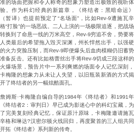
准的场面把握和令人称奇的想象力塑造出极致的视听体
验。作为科幻经典的新篇章，《终结者：黑暗命运》
（暂译）也提前预定了“名场面”，比如Rev-9遭施瓦辛
格“打脸”的一场恶战。二人上演的一场极限追逐，把战场
转换到了命悬一线的万米高空，Rev-9穷追不舍，势要将
人类最后的希望拖入毁灭深渊，州长悍然出手，以强硬
的火力突脸压制，而Rev-9即便爆头后血肉模糊仍旧蓄势
准备反击。还有比如格蕾丝出手将Rev-9切成三段这样的
火爆场景，预告片中一系列爽燃的场面令人记忆深刻，
卡梅隆的想象力从未让人失望，以旧瓶装新酒的方式揭
开了终结者的另一幅炫酷面孔。
詹姆斯·卡梅隆自编自导的1984年《终结者》和1991年
《终结者2：审判日》早已成为影迷心中的科幻宝藏，为
了完美复刻经典记忆，保证原汁原味，卡梅隆邀请施瓦
辛格和琳达?汉密尔顿火线回归，再度聚首的三人组共同
开拓《终结者》系列新的传奇。