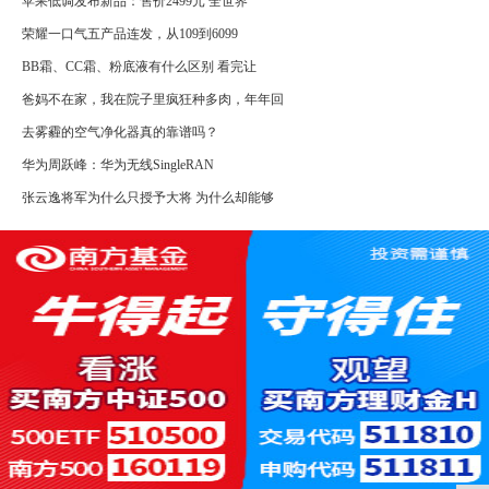
苹果低调发布新品：售价2499元 全世界
荣耀一口气五产品连发，从109到6099
BB霜、CC霜、粉底液有什么区别 看完让
爸妈不在家，我在院子里疯狂种多肉，年年回
去雾霾的空气净化器真的靠谱吗？
华为周跃峰：华为无线SingleRAN
张云逸将军为什么只授予大将 为什么却能够