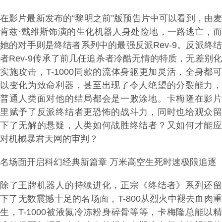
在影片最新发布的“黎明之前”版预告片中可以看到，由麦
肯兹·戴维斯饰演的生化机器人身处险地，一路逃亡，而
她的对手则是终结者系列中的最强反派Rev-9。反派终结
者Rev-9传承了前几任追杀者冷酷无情的特质，无差别化
实施攻击，T-1000同款的流体身躯更加灵活，全身都可
以变化为致命利器，甚至出现了令人绝望的分裂能力，
普通人类面对他的结局都会是一败涂地。卡梅隆在影片
里赋予了反派终结者更恐怖的战斗力，同时也给观众留
下了无解的悬疑，人类如何战胜终结者？又如何才能应
对机械暴君天网的审判？
名场面开启科幻经典新篇章 万米高空生死时速极限追逐
除了王牌机器人的持续进化，正宗《终结者》系列还留
下了无数震撼十足的名场面，T-800从烈火中褪去血肉重
生，T-1000被液氮冷冻粉身碎骨等等，卡梅隆总能以精