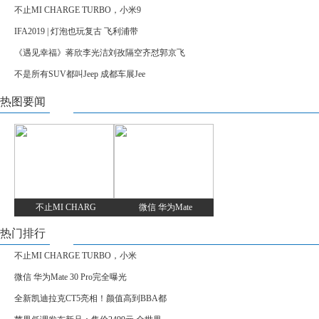
不止MI CHARGE TURBO，小米9
IFA2019 | 灯泡也玩复古 飞利浦带
《遇见幸福》蒋欣李光洁刘孜隔空齐怼郭京飞
不是所有SUV都叫Jeep 成都车展Jee
热图要闻
不止MI CHARG
微信 华为Mate
热门排行
不止MI CHARGE TURBO，小米
微信 华为Mate 30 Pro完全曝光
全新凯迪拉克CT5亮相！颜值高到BBA都