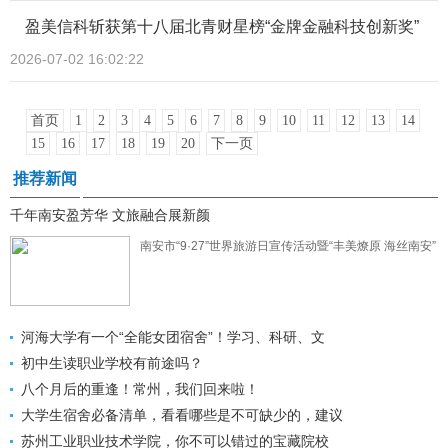
盈美信科斩获第十八届北青财星榜“金牌金融科技创新奖”
2026-07-02 16:02:22
首页
1
2
3
4
5
6
7
8
9
10
11
12
13
14
15
16
17
18
19
20
下一页
推荐新闻
千年南安盈芳华 文旅融合展新颜
南安市“9·27”世界旅游日宣传活动暨“丰美燎原 海丝南安”
河海大学有一个“全能女团宿舍”！学习、科研、文
初中生读职业学校有前途吗？
八个月后的重逢！常州，我们回来啦！
大学生宿舍必备清单，看看哪些是不可缺少的，建议
苏州工业职业技术学院，你不可以错过的宝藏院校