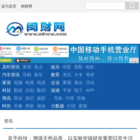
设为首页
闽财网
广告
及时资讯
要闻
焦点
娱乐
明星
搭配
电影
汽车资讯
导购
新车
教育
考试
大专
考研
家居
电脑
电视
电器
企业
要闻
展会
活动
科技
数据
识别
数码
游戏
手游
电子
APP
商讯
商业
游记
摄影
导购
行情
价格
时尚
衣服
商家
画妆
大数据
行情
要闻
资讯
蓝手科技：溯源天然晶质，以实验室级研发重塑日常生活