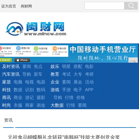
设为首页
闽财网
广告
及时资讯
要闻
焦点
娱乐
明星
搭配
电影
汽车资讯
导购
新车
教育
考试
大专
考研
家居
电脑
电视
电器
企业
要闻
展会
活动
科技
数据
识别
数码
游戏
手游
电子
APP
商讯
商业
游记
摄影
导购
行情
价格
时尚
衣服
商家
画妆
大数据
行情
要闻
资讯
元祖食品蝴蝶酥礼盒斩获“南顺杯”技能大赛创意金奖