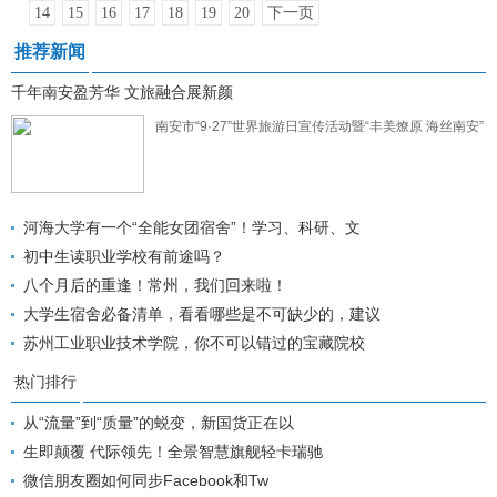
14
15
16
17
18
19
20
下一页
推荐新闻
千年南安盈芳华 文旅融合展新颜
南安市“9·27”世界旅游日宣传活动暨“丰美燎原 海丝南安”
河海大学有一个“全能女团宿舍”！学习、科研、文
初中生读职业学校有前途吗？
八个月后的重逢！常州，我们回来啦！
大学生宿舍必备清单，看看哪些是不可缺少的，建议
苏州工业职业技术学院，你不可以错过的宝藏院校
热门排行
从“流量”到“质量”的蜕变，新国货正在以
生即颠覆 代际领先！全景智慧旗舰轻卡瑞驰
微信朋友圈如何同步Facebook和Tw