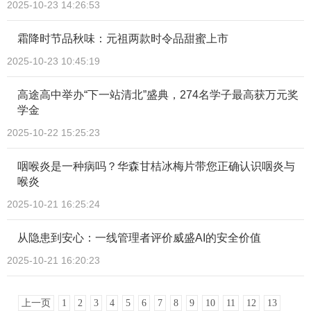
2025-10-23 14:26:53
霜降时节品秋味：元祖两款时令品甜蜜上市
2025-10-23 10:45:19
高途高中举办“下一站清北”盛典，274名学子最高获万元奖
学金
2025-10-22 15:25:23
咽喉炎是一种病吗？华森甘桔冰梅片带您正确认识咽炎与
喉炎
2025-10-21 16:25:24
从隐患到安心：一线管理者评价威盛AI的安全价值
2025-10-21 16:20:23
上一页
1
2
3
4
5
6
7
8
9
10
11
12
13