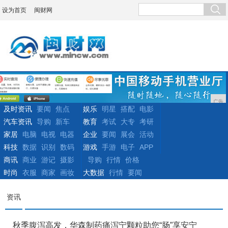
设为首页
闽财网
广告
及时资讯
要闻
焦点
娱乐
明星
搭配
电影
汽车资讯
导购
新车
教育
考试
大专
考研
家居
电脑
电视
电器
企业
要闻
展会
活动
科技
数据
识别
数码
游戏
手游
电子
APP
商讯
商业
游记
摄影
导购
行情
价格
时尚
衣服
商家
画妆
大数据
行情
要闻
资讯
秋季腹泻高发，华森制药痛泻宁颗粒助您“肠”享安宁