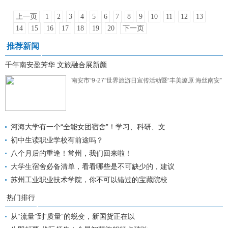
上一页
1
2
3
4
5
6
7
8
9
10
11
12
13
14
15
16
17
18
19
20
下一页
推荐新闻
千年南安盈芳华 文旅融合展新颜
南安市“9·27”世界旅游日宣传活动暨“丰美燎原 海丝南安”
河海大学有一个“全能女团宿舍”！学习、科研、文
初中生读职业学校有前途吗？
八个月后的重逢！常州，我们回来啦！
大学生宿舍必备清单，看看哪些是不可缺少的，建议
苏州工业职业技术学院，你不可以错过的宝藏院校
热门排行
从“流量”到“质量”的蜕变，新国货正在以