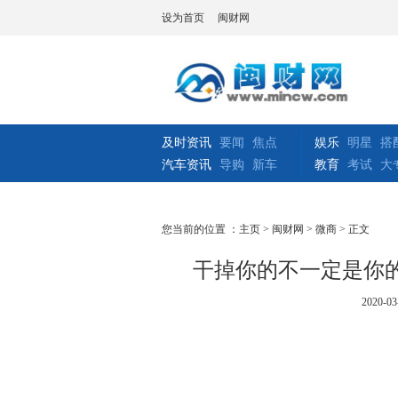
设为首页
闽财网
及时资讯
要闻
焦点
娱乐
明星
搭
汽车资讯
导购
新车
教育
考试
大
您当前的位置 ：
主页
>
闽财网
>
微商
> 正文
干掉你的不一定是你的
2020-03