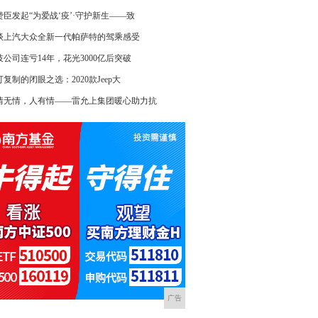
赞臣发起“为爱战‘疫’·守护新生——致
谈上汽大众全新一代帕萨特的驾乘感受
技公司连亏14年，花光3000亿后突破
复制的闭眼之选：2020款Jeep大
情无情，人有情——雷允上集团暖心助力抗
广告