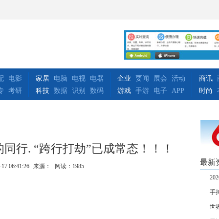
配
电影
家居
电脑
电视
电器
企业
要闻
展会
活动
商讯
专
考研
科技
数据
识别
数码
游戏
手游
电子
APP
时尚
同行. “跨行打劫”已成常态！！！
最新
-17 06:41:26
来源：
阅读：1985
2
手
世界