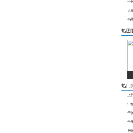
干
人
书
热图
热门
上
中
干
千
居