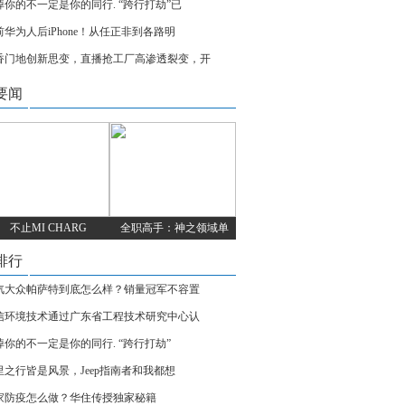
掉你的不一定是你的同行. “跨行打劫”已
前华为人后iPhone！从任正非到各路明
香门地创新思变，直播抢工厂高渗透裂变，开
要闻
不止MI CHARG
全职高手：神之领域单
排行
汽大众帕萨特到底怎么样？销量冠军不容置
信环境技术通过广东省工程技术研究中心认
掉你的不一定是你的同行. “跨行打劫”
里之行皆是风景，Jeep指南者和我都想
家防疫怎么做？华住传授独家秘籍