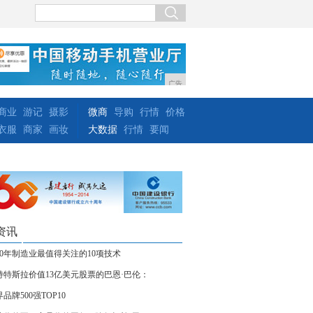
广告
商业
游记
摄影
微商
导购
行情
价格
衣服
商家
画妆
大数据
行情
要闻
资讯
020年制造业最值得关注的10项技术
持特斯拉价值13亿美元股票的巴恩·巴伦：
品牌500强TOP10