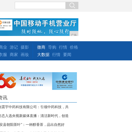
广告
商业
游记
摄影
微商
导购
行情
价格
衣服
商家
画妆
大数据
行情
要闻
资讯
南震宇中药科技有限公司：引领中药科技，共
姿态入选央视新媒体直播：清洁新时代，创造
正安县朝阳茶叶”：一杯醇香茶，品出自然好