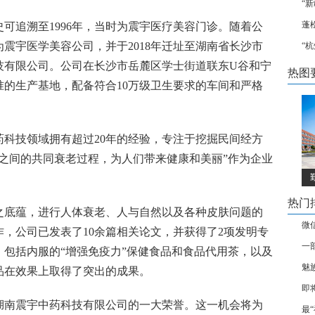
“
蓬
可追溯至1996年，当时为震宇医疗美容门诊。随着公
为震宇医学美容公司，并于2018年迁址至湖南省长沙市
“
技有限公司。公司在长沙市岳麓区学士街道联东U谷和宁
热图
的生产基地，配备符合10万级卫生要求的车间和严格
科技领域拥有超过20年的经验，专注于挖掘民间经方
之间的共同衰老过程，为人们带来健康和美丽”作为企业
热门
之底蕴，进行人体衰老、人与自然以及各种皮肤问题的
微信
，公司已发表了10余篇相关论文，并获得了2项发明专
一
包括内服的“增强免疫力”保健食品和食品代用茶，以及
魅
品在效果上取得了突出的成果。
即
湖南震宇中药科技有限公司的一大荣誉。这一机会将为
最