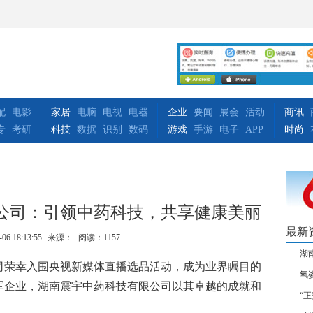
配
电影
家居
电脑
电视
电器
企业
要闻
展会
活动
商讯
专
考研
科技
数据
识别
数码
游戏
手游
电子
APP
时尚
公司：引领中药科技，共享健康美丽
最新
-06 18:13:55
来源：
阅读：1157
湖
司荣幸入围央视新媒体直播选品活动，成为业界瞩目的
氧
军企业，湖南震宇中药科技有限公司以其卓越的成就和
“