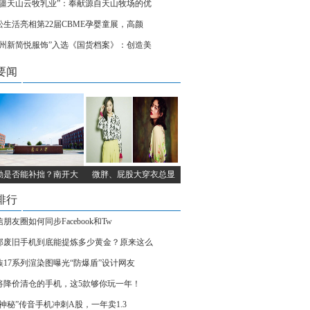
新疆天山云牧乳业”：奉献源自天山牧场的优
松生活亮相第22届CBME孕婴童展，高颜
杭州新简悦服饰”入选《国货档案》：创造美
要闻
勤是否能补拙？南开大
微胖、屁股大穿衣总显
排行
朋友圈如何同步Facebook和Tw
部废旧手机到底能提炼多少黄金？原来这么
族17系列渲染图曝光“防爆盾”设计网友
将降价清仓的手机，这5款够你玩一年！
“神秘”传音手机冲刺A股，一年卖1.3