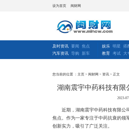
设为首页
闽财网
及时资讯
要闻
焦点
娱乐
明星
搭
汽车资讯
导购
新车
教育
考试
大
您当前的位置 ：
主页
>
闽财网
>
资讯
> 正文
湖南震宇中药科技有限
2023-07
近期，湖南震宇中药科技有限公
焦点。作为一家专注于中药抗衰的领
创新实力，吸引了广泛关注。