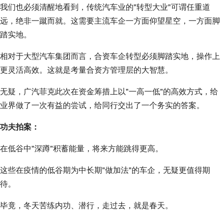
我们也必须清醒地看到，传统汽车业的"转型大业"可谓任重道
远，绝非一蹴而就。这需要主流车企一方面仰望星空，一方面脚
踏实地。
相对于大型汽车集团而言，合资车企转型必须脚踏实地，操作上
更灵活高效。这就是考量合资方管理层的大智慧。
无疑，广汽菲克此次在资金筹措上以"一高一低"的高效方式，给
业界做了一次有益的尝试，给同行交出了一个务实的答案。
功夫拍案：
在低谷中"深蹲"积蓄能量，将来方能跳得更高。
这些在疫情的低谷期为中长期"做加法"的车企，无疑更值得期
待。
毕竟，冬天苦练内功、潜行，走过去，就是春天。