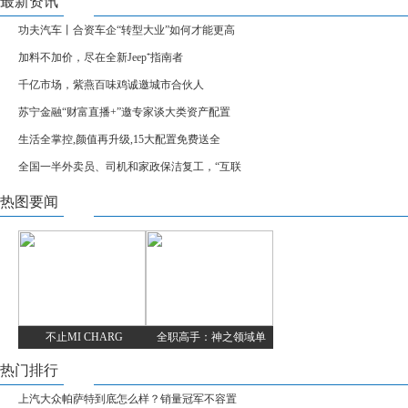
最新资讯
功夫汽车丨合资车企“转型大业”如何才能更高
加料不加价，尽在全新Jeep⁺指南者
千亿市场，紫燕百味鸡诚邀城市合伙人
苏宁金融“财富直播+”邀专家谈大类资产配置
生活全掌控,颜值再升级,15大配置免费送全
全国一半外卖员、司机和家政保洁复工，“互联
热图要闻
不止MI CHARG
全职高手：神之领域单
热门排行
上汽大众帕萨特到底怎么样？销量冠军不容置