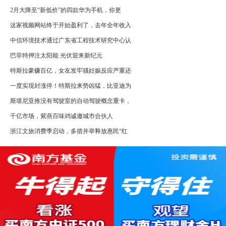
2月大降至“新低价”的四款华为手机，你更
这家视频网站终于开始盈利了，去年全年收入
中信环境技术通过广东省工程技术研究中心认
巴菲特押注太阳能 光伏迎来新纪元
特斯拉豪赚百亿，女友发牢骚妊娠反应严重还
一度实现封涨停！特斯拉来势凶猛，比亚迪为
斯堪尼亚推没有驾驶室的自动驾驶概念重卡，
千亿市场，紫燕百味鸡诚邀城市合伙人
浙江文旅消费季启动，多措并举释放惠民“红