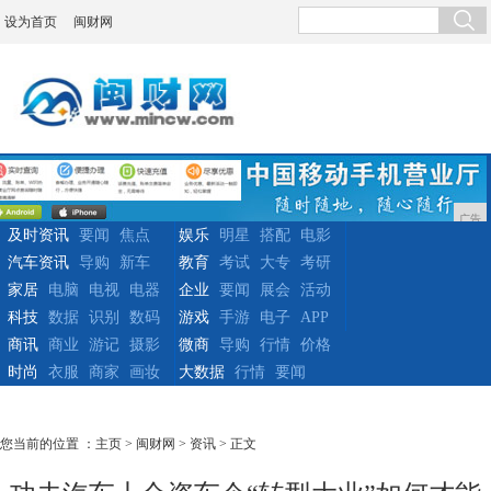
设为首页
闽财网
广告
及时资讯
要闻
焦点
娱乐
明星
搭配
电影
汽车资讯
导购
新车
教育
考试
大专
考研
家居
电脑
电视
电器
企业
要闻
展会
活动
科技
数据
识别
数码
游戏
手游
电子
APP
商讯
商业
游记
摄影
微商
导购
行情
价格
时尚
衣服
商家
画妆
大数据
行情
要闻
您当前的位置 ：
主页
>
闽财网
>
资讯
> 正文