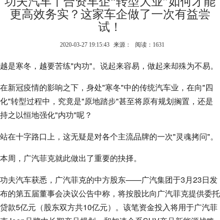
功夫汽车丨合资车企“转型大业”如何才能
更高效务实？这家车企做了一次有益尝
试！
2020-03-27 19:15:43
来源：
阅读：1631
越是寒冬，越要苦练"内功"。说起来容易，做起来却殊为不易。
在新冠疫情的影响之下，身处"寒冬"中的传统汽车业，在向"四
化"转型过程中，究竟是"原地踏步"甚至将原有规划搁置，还是
持之以恒地强化"内功"呢？
站在十字路口上，这无疑是对各个主流品牌的一次"灵魂拷问"。
本周，广汽菲克就此做出了重要的抉择。
功夫汽车获悉，广汽菲克的中方股东——广汽集团于3月23日发
布的第五届董事会决议公告中称，将按股比向广汽菲克提供委托
贷款5亿元（股东双方共10亿元）。该笔资金投入将用于广汽菲