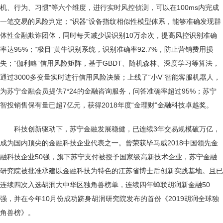
机、行为、习惯”等六个维度，进行实时风控侦测，可以在100ms内完成
一笔交易的风险判定；“识器”设备指纹相似性模型体系，能够准确发现群
体性金融欺诈团体，同时每天减少误识别10万余次，提高风控识别准确
率达95%；“极目”黄牛识别系统，识别准确率92.7%，防止营销费用损
失；“伽利略”信用风险矩阵，基于GBDT、随机森林、深度学习等算法，
通过3000多变量实时进行信用风险决策；上线了“小V”智能客服机器人，
为苏宁金融会员提供7*24的金融咨询服务，问答准确率超过95%；苏宁
智投销售保有量已超7亿元，获得2018年度“金理财”金融科技卓越奖。
科技创新驱动下，苏宁金融发展稳健，已连续3年交易规模破万亿，
成为国内顶尖的金融科技企业代表之一。曾荣获毕马威2018中国领先金
融科技企业50强，旗下苏宁支付被授予国家级高新技术企业，苏宁金融
研究院被批准承建以金融科技为特色的江苏省博士后创新实践基地。且已
连续四次入选胡润大中华区独角兽榜单，连续四年蝉联胡润新金融50
强，并在今年10月份成功跻身胡润研究院发布的首份《2019胡润全球独
角兽榜》。