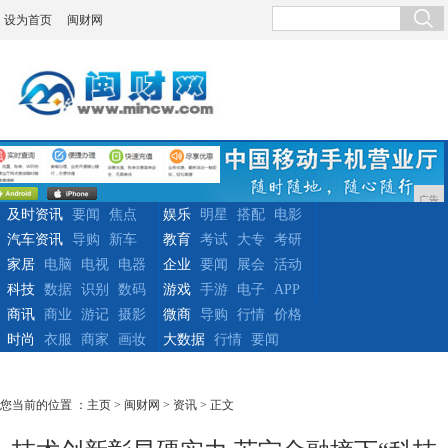
设为首页
闽财网
广告
及时资讯
要闻
焦点
娱乐
明星
搭配
电影
汽车资讯
导购
新车
教育
考试
大专
考研
家居
电脑
电视
电器
企业
要闻
展会
活动
科技
数据
识别
数码
游戏
手游
电子
APP
商讯
商业
游记
摄影
微商
导购
行情
价格
时尚
衣服
商家
画妆
大数据
行情
要闻
您当前的位置 ：
主页
>
闽财网
>
资讯
> 正文