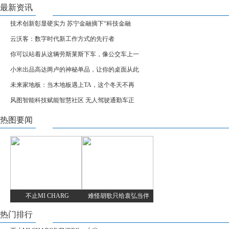
最新资讯
技术创新彰显硬实力 苏宁金融摘下“科技金融
云沃客：数字时代新工作方式的先行者
你可以站着从这辆劳斯莱斯下车，像公交车上一
小米出品高达两卢的神秘单品，让你的桌面从此
未来家地板：当木地板遇上TA，这个冬天不再
风图智能科技赋能智慧社区 无人驾驶通勤车正
热图要闻
不止MI CHARG
难怪胡歌只给袁弘当伴
热门排行