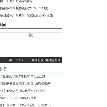
电影《野猪》向猪年说再见！
口新能源车展领航级豪华MPV，2019克
酷的全路况小型SUV，试驾过自由侠才知道
要闻
不止MI CHARG
难怪胡歌只给袁弘当伴
排行
86个品牌获颁“商界诺贝尔-第七届亚洲
图智能科技赋能智慧社区 无人驾驶通勤车
秘｜性价比之王 第二代传祺GS4 这些
MI CHARGE TURBO，小米
进口、真国六，强大从来都是一步到位，2