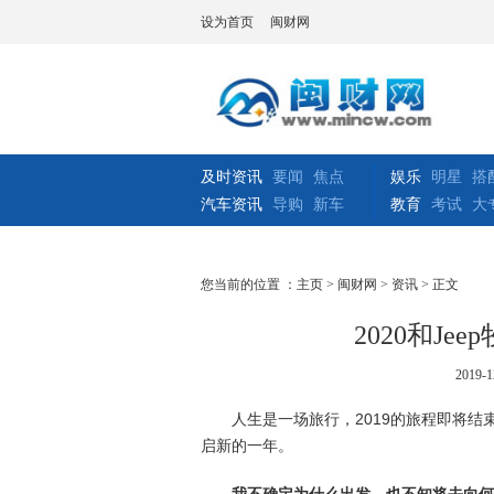
设为首页
闽财网
及时资讯
要闻
焦点
娱乐
明星
搭
汽车资讯
导购
新车
教育
考试
大
您当前的位置 ：
主页
>
闽财网
>
资讯
> 正文
2020和Je
2019-1
人生是一场旅行，2019的旅程即将结束
启新的一年。