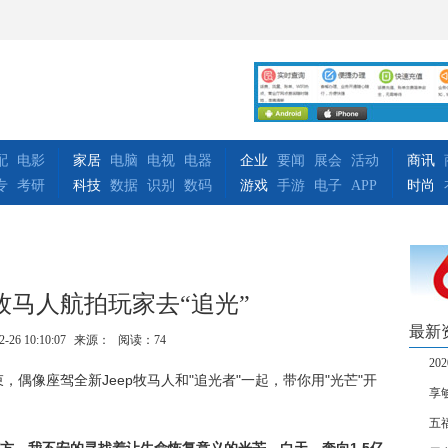
配
电影
家居
电脑
电视
电器
企业
要闻
展会
活动
商讯
专
考研
科技
数据
识别
数码
游戏
手游
电子
APP
时尚
ep牧马人航拍玩家去“追光”
最新
2-26 10:10:07
来源：
阅读：74
20
，偶像座驾全新Jeep牧马人和"追光者"一起，带你用"光芒"开
享
五