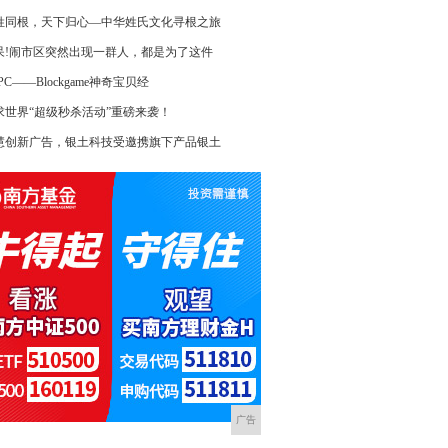
姓同根，天下归心—中华姓氏文化寻根之旅
呆!闹市区突然出现一群人，都是为了这件
PC——Blockgame神奇宝贝经
求世界“超级秒杀活动”重磅来袭！
慧创新广告，银土科技受邀携旗下产品银土
广告