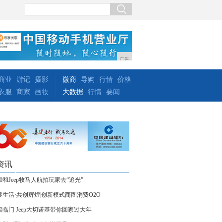
广告
商业
游记
摄影
微商
导购
行情
价格
衣服
商家
画妆
大数据
行情
要闻
资讯
20和Jeep牧马人航拍玩家去“追光”
够生活·共创辉煌|创新模式商圈消费O2O
福临门 Jeep大切诺基带你回家过大年