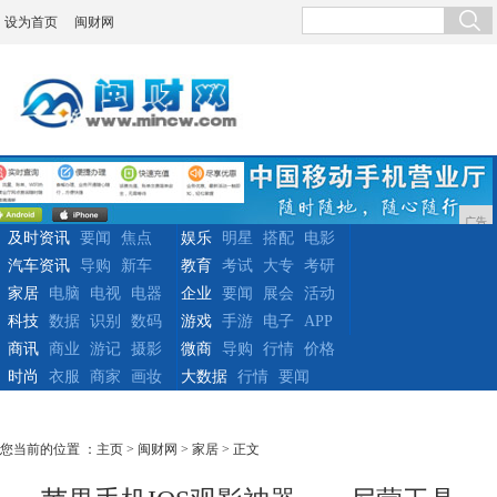
设为首页
闽财网
广告
及时资讯
要闻
焦点
娱乐
明星
搭配
电影
汽车资讯
导购
新车
教育
考试
大专
考研
家居
电脑
电视
电器
企业
要闻
展会
活动
科技
数据
识别
数码
游戏
手游
电子
APP
商讯
商业
游记
摄影
微商
导购
行情
价格
时尚
衣服
商家
画妆
大数据
行情
要闻
您当前的位置 ：
主页
>
闽财网
>
家居
> 正文