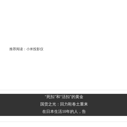
推荐阅读：
小米投影仪
“死扣”和“活扣”的黄金
国货之光：回力鞋卷土重来
在日本生活10年的人，告