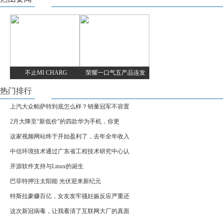
不止MI CHARG
荣耀一口气五产品连发
热门排行
上汽大众帕萨特到底怎么样？销量冠军不容置
2月大降至“新低价”的四款华为手机，你更
这家视频网站终于开始盈利了，去年全年收入
中信环境技术通过广东省工程技术研究中心认
开源软件支持与Linux的诞生
巴菲特押注太阳能 光伏迎来新纪元
特斯拉豪赚百亿，女友发牢骚妊娠反应严重还
这次新冠病毒，让我看清了互联网大厂的真面